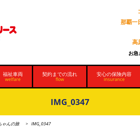
那覇一
高
お急
福祉車両
契約までの流れ
安心の保険内容
welfare
flow
insurance
IMG_0347
ちゃんの旅
IMG_0347