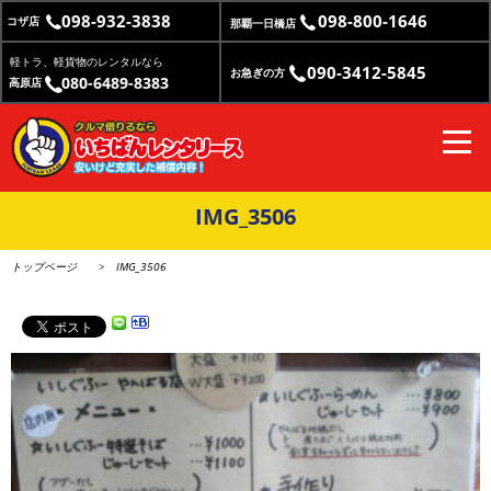
098-932-3838
098-800-1646
コザ店
那覇一日橋店
軽トラ、軽貨物のレンタルなら
090-3412-5845
お急ぎの方
080-6489-8383
高原店
IMG_3506
トップページ
IMG_3506