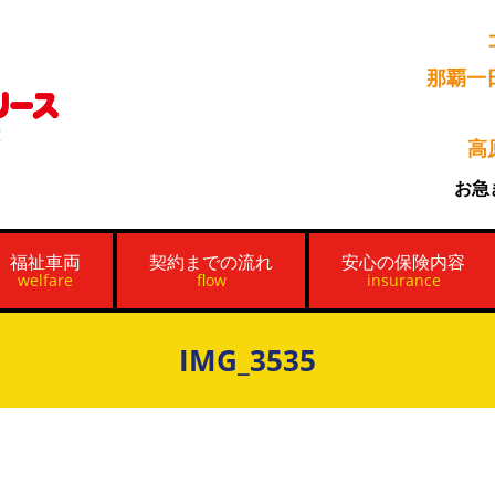
那覇一
高
お急
福祉車両
契約までの流れ
安心の保険内容
welfare
flow
insurance
IMG_3535