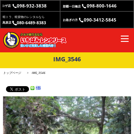
098-932-3838
098-800-1646
コザ店
那覇一日橋店
軽トラ、軽貨物のレンタルなら
090-3412-5845
お急ぎの方
080-6489-8383
高原店
IMG_3546
トップページ
IMG_3546