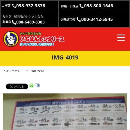
098-932-3838
098-800-1646
コザ店
那覇一日橋店
軽トラ、軽貨物のレンタルなら
090-3412-5845
お急ぎの方
080-6489-8383
高原店
IMG_4019
トップページ
IMG_4019