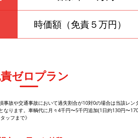
時価額（免責５万円）
免責ゼロプラン
損事故や交通事故において過失割合が10対0の場合は当該レン
ります。車輌代に月々4千円〜5千円追加(1日約130円〜17
スタッフまで》