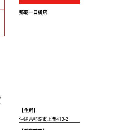
那覇一日橋店
タ
0
【住所】
沖縄県那覇市上間413-2