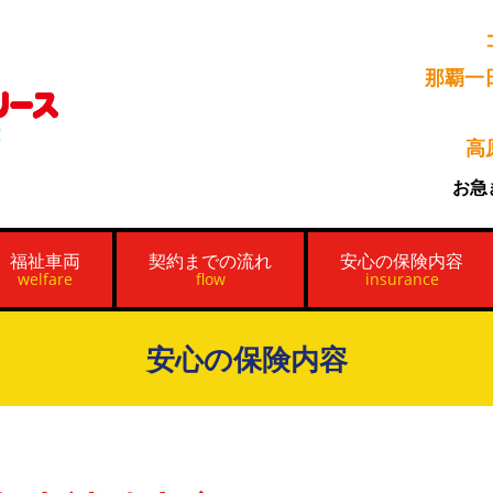
那覇一
高
お急
福祉車両
契約までの流れ
安心の保険内容
welfare
flow
insurance
安心の保険内容