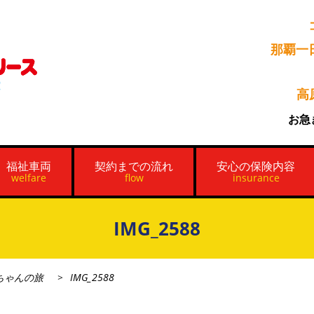
那覇一
高
お急
福祉車両
契約までの流れ
安心の保険内容
welfare
flow
insurance
IMG_2588
ちゃんの旅
IMG_2588