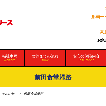
那覇一
高
お急
福祉車両
契約までの流れ
安心の保険内容
welfare
flow
insurance
前田食堂帰路
ちゃんの旅
前田食堂帰路