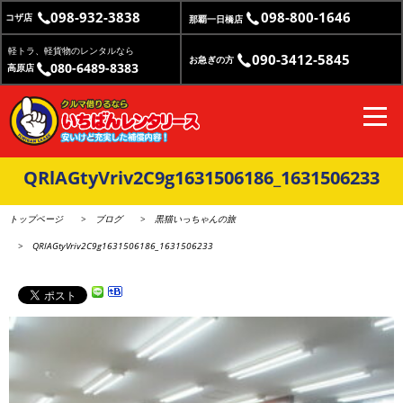
098-932-3838
098-800-1646
コザ店
那覇一日橋店
軽トラ、軽貨物のレンタルなら
090-3412-5845
お急ぎの方
080-6489-8383
高原店
QRlAGtyVriv2C9g1631506186_1631506233
トップページ
ブログ
黒猫いっちゃんの旅
QRlAGtyVriv2C9g1631506186_1631506233