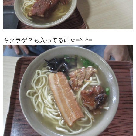
キクラゲ？も入ってるにゃ=^_^=