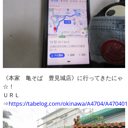
《本家 亀そば 豊見城店》に行ってきたにゃ
☆！
ＵＲＬ
⇒
https://tabelog.com/okinawa/A4704/A470401