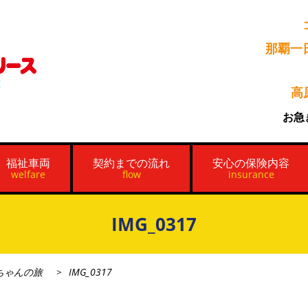
那覇一
高
お急
福祉車両
契約までの流れ
安心の保険内容
welfare
flow
insurance
IMG_0317
ちゃんの旅
IMG_0317