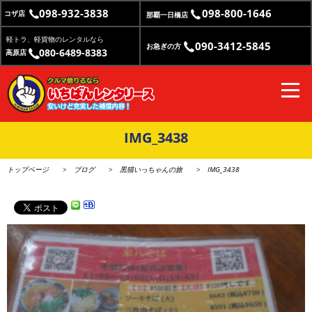
098-932-3838
098-800-1646
コザ店
那覇一日橋店
軽トラ、軽貨物のレンタルなら
090-3412-5845
お急ぎの方
080-6489-8383
高原店
IMG_3438
トップページ
ブログ
黒猫いっちゃんの旅
IMG_3438