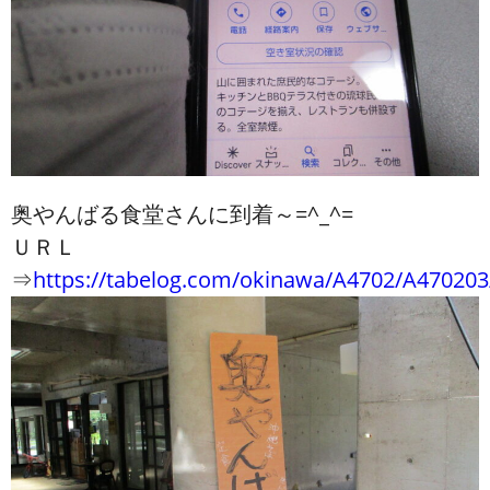
奥やんばる食堂さんに到着～=^_^=
ＵＲＬ
⇒
https://tabelog.com/okinawa/A4702/A470203