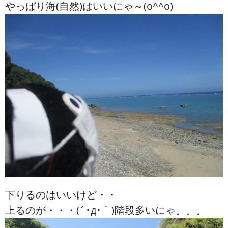
やっぱり海(自然)はいいにゃ～(o^^o)
下りるのはいいけど・・
上るのが・・・(´･д･｀)階段多いにゃ。。。