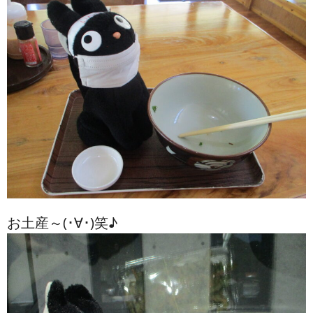
お土産～(･∀･)笑♪