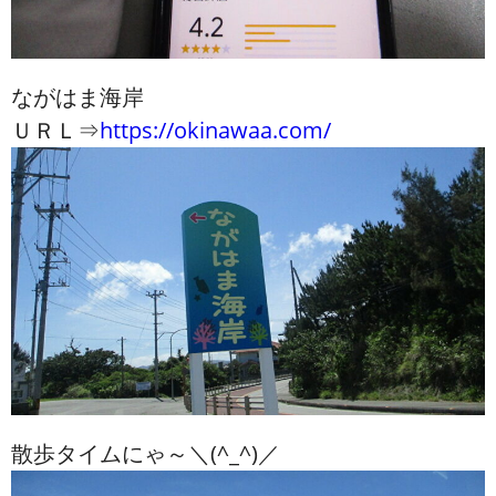
ながはま海岸
ＵＲＬ⇒
https://okinawaa.com/
散歩タイムにゃ～＼(^_^)／